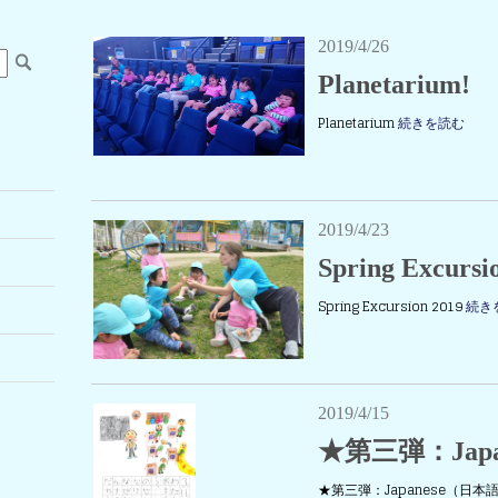
2019/4/26
Planetarium!
Planetarium
続きを読む
2019/4/23
Spring Excursi
Spring Excursion 2019
続き
2019/4/15
★第三弾：Japa
★第三弾：Japanese（日本