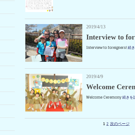
2019/4/13
Interview to fo
Interview to foreigners!
続
2019/4/9
Welcome Cere
Welcome Ceremony
続きを
1
2
次のページ