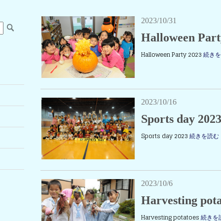
2023/10/31
Halloween Part
Halloween Party 2023
続き
2023/10/16
Sports day 202
Sports day 2023
続きを読む
2023/10/6
Harvesting pot
Harvesting potatoes
続きを