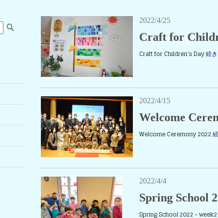
2022/4/25
Craft for Child
Craft for Children's Day
続き
2022/4/15
Welcome Cere
Welcome Ceremony 2022
2022/4/4
Spring School 
Spring School 2022 - week